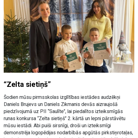
“Zelta sietiņš”
Šodien mūsu pirmsskolas izglītības iestādes audzēkņi
Daniels Brujevs un Daniels Zikmanis devās aizraujošā
piedzīvojumā uz PII “Saulīte”, lai piedalītos izteiksmīgās
runas konkursa “Zelta sietiņš” 2. kārtā un lepni pārstāvētu
mūsu iestādi. Abi puiši sirsnīgi, droši un izteiksmīgi
demonstrēja logopēdijas nodarbībās apgūtās pirkstiņrotaļas,