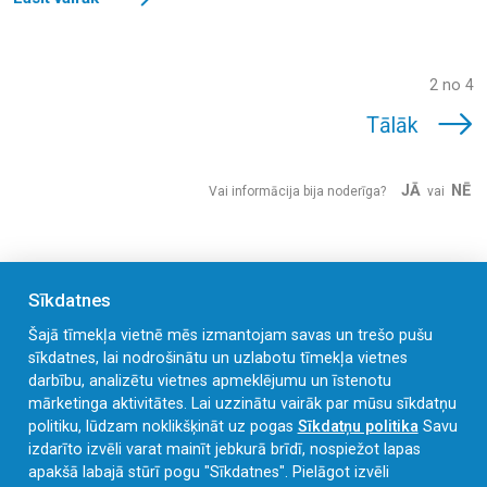
2 no 4
Tālāk
JĀ
NĒ
Vai informācija bija noderīga?
vai
Sīkdatnes
Šajā tīmekļa vietnē mēs izmantojam savas un trešo pušu
sīkdatnes, lai nodrošinātu un uzlabotu tīmekļa vietnes
darbību, analizētu vietnes apmeklējumu un īstenotu
mārketinga aktivitātes. Lai uzzinātu vairāk par mūsu sīkdatņu
politiku, lūdzam noklikšķināt uz pogas
Sīkdatņu politika
Savu
izdarīto izvēli varat mainīt jebkurā brīdī, nospiežot lapas
Elizabetes iela 4, Liepāja, LV-3405
apakšā labajā stūrī pogu "Sīkdatnes".
Pielāgot izvēli