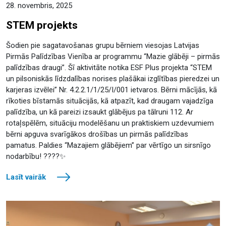
28. novembris, 2025
STEM projekts
Šodien pie sagatavošanas grupu bērniem viesojas Latvijas
Pirmās Palīdzības Vienība ar programmu “Mazie glābēji – pirmās
palīdzības draugi”. Šī aktivitāte notika ESF Plus projekta “STEM
un pilsoniskās līdzdalības norises plašākai izglītības pieredzei un
karjeras izvēlei” Nr. 4.2.2.1/1/25/I/001 ietvaros. Bērni mācījās, kā
rīkoties bīstamās situācijās, kā atpazīt, kad draugam vajadzīga
palīdzība, un kā pareizi izsaukt glābējus pa tālruni 112. Ar
rotaļspēlēm, situāciju modelēšanu un praktiskiem uzdevumiem
bērni apguva svarīgākos drošības un pirmās palīdzības
pamatus. Paldies “Mazajiem glābējiem” par vērtīgo un sirsnīgo
nodarbību! ????✨
Lasīt vairāk