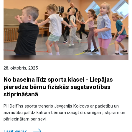
28. oktobris, 2025
No baseina līdz sporta klasei - Liepājas
pieredze bērnu fiziskās sagatavotības
stiprināšanā
PII Delfīns sporta treneris Jevgenijs Kolcovs ar pacietību un
aizrautību palīdz katram bērnam izaugt drosmīgam, stipram un
pārliecinātam par sevi.
Lasīt vairāk