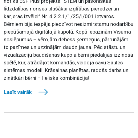
notika ESF Plus projekta “STEM un pilsoniskās
līdzdalības norises plašākai izglītības pieredzei un
karjeras izvēlei” Nr. 4.2.2.1/1/25/I/001 ietvaros.
Bērniem bija iespēja piedzīvot neaizmirstamu nodarbību
piepūšamajā digitālajā kupolā. Kopā iepazinām Visuma
noslēpumus – vērojām debess ķermeņus, pārrunājām
to pazīmes un uzzinājām daudz jauna. Pēc stāstu un
vizualizāciju baudīšanas kupolā bērni piedalījās izzinošā
spēlē, kur, strādājot komandās, veidoja savu Saules
sistēmas modeli. Krāsainas planētas, radošs darbs un
zinātkāri bērni – lieliska kombinācija!
Lasīt vairāk