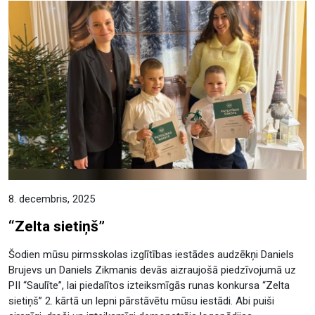
8. decembris, 2025
“Zelta sietiņš”
Šodien mūsu pirmsskolas izglītības iestādes audzēkņi Daniels
Brujevs un Daniels Zikmanis devās aizraujošā piedzīvojumā uz
PII “Saulīte”, lai piedalītos izteiksmīgās runas konkursa “Zelta
sietiņš” 2. kārtā un lepni pārstāvētu mūsu iestādi. Abi puiši