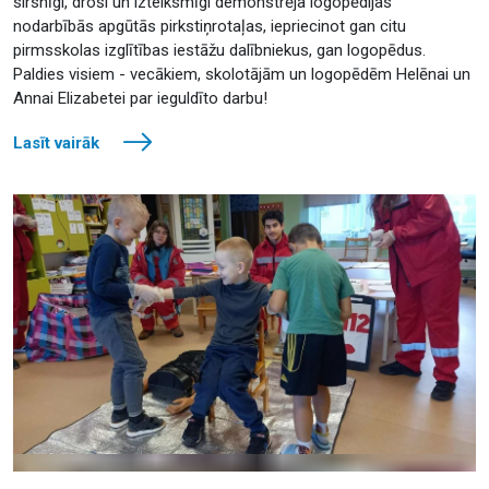
sirsnīgi, droši un izteiksmīgi demonstrēja logopēdijas
nodarbībās apgūtās pirkstiņrotaļas, iepriecinot gan citu
pirmsskolas izglītības iestāžu dalībniekus, gan logopēdus.
Paldies visiem - vecākiem, skolotājām un logopēdēm Helēnai un
Annai Elizabetei par ieguldīto darbu!
Lasīt vairāk