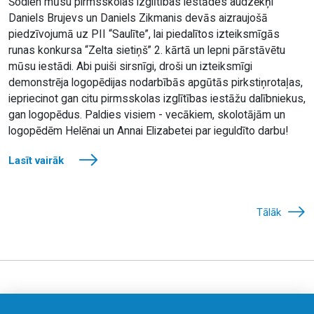
Šodien mūsu pirmsskolas izglītības iestādes audzēkņi
Daniels Brujevs un Daniels Zikmanis devās aizraujošā
piedzīvojumā uz PII “Saulīte”, lai piedalītos izteiksmīgās
runas konkursa “Zelta sietiņš” 2. kārtā un lepni pārstāvētu
mūsu iestādi. Abi puiši sirsnīgi, droši un izteiksmīgi
demonstrēja logopēdijas nodarbībās apgūtās pirkstiņrotaļas,
iepriecinot gan citu pirmsskolas izglītības iestāžu dalībniekus,
gan logopēdus. Paldies visiem - vecākiem, skolotājām un
logopēdēm Helēnai un Annai Elizabetei par ieguldīto darbu!
Lasīt vairāk
Tālāk