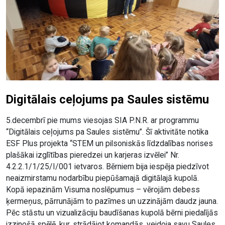
Digitālais ceļojums pa Saules sistēmu
5.decembrī pie mums viesojas SIA P.N.R. ar programmu
“Digitālais ceļojums pa Saules sistēmu”. Šī aktivitāte notika
ESF Plus projekta “STEM un pilsoniskās līdzdalības norises
plašākai izglītības pieredzei un karjeras izvēlei” Nr.
4.2.2.1/1/25/I/001 ietvaros. Bērniem bija iespēja piedzīvot
neaizmirstamu nodarbību piepūšamajā digitālajā kupolā.
Kopā iepazinām Visuma noslēpumus – vērojām debess
ķermeņus, pārrunājām to pazīmes un uzzinājām daudz jauna.
Pēc stāstu un vizualizāciju baudīšanas kupolā bērni piedalījās
izzinošā spēlē, kur, strādājot komandās, veidoja savu Saules